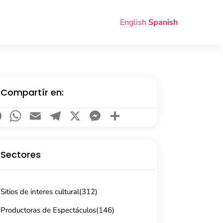
English
Spanish
Compartír en:
Facebook
WhatsApp
Email
Telegram
X
Messenger
Compartir
Sectores
Sitios de interes cultural
(312)
Productoras de Espectáculos
(146)