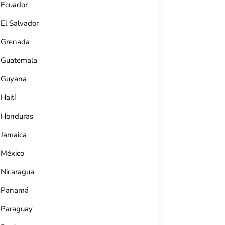
Ecuador
El Salvador
Grenada
Guatemala
Guyana
Haití
Honduras
Jamaica
México
Teatro Terry (Cienfuegos)
Nicaragua
Av. 56, e/ 27 y 29, Cienfuegos, Cuba.
53 5998 6029
Panamá
Paraguay