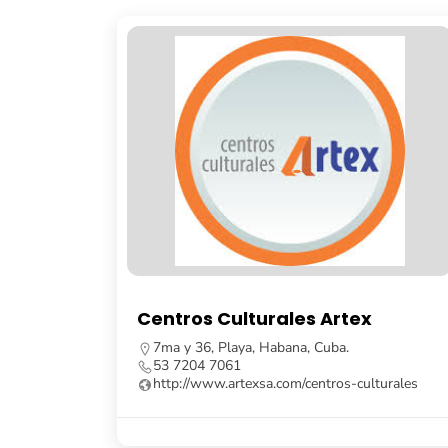
tros Culturales Artex
Librería Fa
 y 36, Playa, Habana, Cuba.
Calle Obispo, n
7204 7061
Habana Vieja, 
p://www.artexsa.com/centros-culturales
53 7862 8091