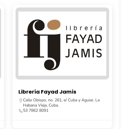
yad Jamís
Casa Gaia
o. 261, e/ Cuba y Aguiar, La
La Habana, Cuba.
Cuba.
53 7862 0401